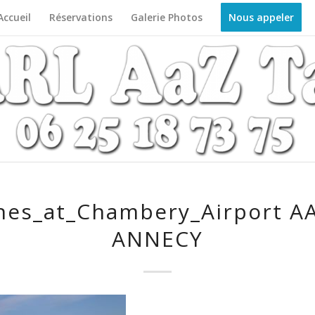
Accueil
Réservations
Galerie Photos
Nous appeler
nes_at_Chambery_Airport A
ANNECY