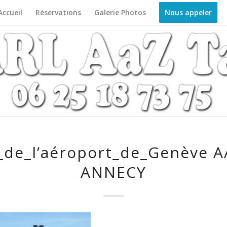
Accueil
Réservations
Galerie Photos
Nous appeler
_de_l’aéroport_de_Genève A
ANNECY