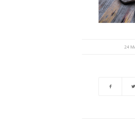
/
24 M